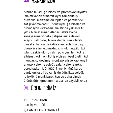
HAKKIMIZDA
Atabar Tekstil iş elbisesi ve promosyon kıyafeti
imalatı yapan firmamız aynı zamanda iş
güvenliği malzemeleri toptan ve perakende
satışı yapmaktadır. Endüstriyel iş elbiseleri ve
promosyon kıyafetleri imalatında yaklaşık 16
yıldır hizmet sunan Atabar Tekstil bölge
sanayilerine yönelik çalışmalarına devam
ediyor. Sektörde, Adana da bir firma olarak
ulusal anlamda bir kalite standartlarına uygun
olarak üretim yapmaktadır. İş tulumu, pilot tipi
tulum, askılı tulum, t-shirt polo çeşitleri, kot iş
elbisesi, kot mont tipi iş elbisesi, özel üretim kot
montlar, su geçirme, mont, polarlı ve kapitoneli
anorak yelek, iş yeleği, safari yelek, şapka,
bere, kaşkol. İş önlüğü, fırıncı önlüğü kargo
pantolon kareli bayan iş önlüğü, ikaz yeleği,
reflektörlü mont, baret, kep ve daha birçok
ürünü, ürün gruplarının arasında sayabiliyoruz
ÜRÜNLERİMİZ
YELEK ANORAK
KOT İŞ YELEĞİ
İŞ PANTOLONU GARNİLİ