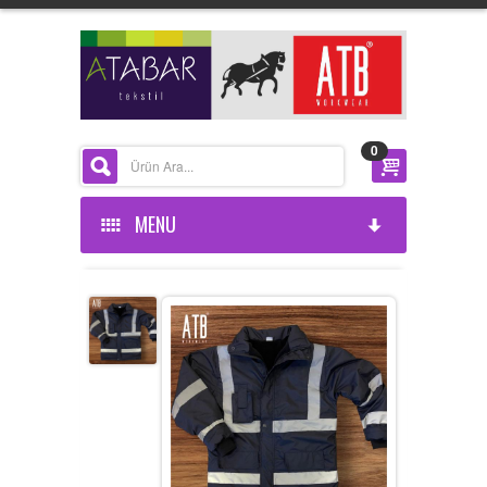
0
MENU
ANASAYFA
KURUMSAL
ÜRÜNLERİMİZ
HAKKIMIZDA
HABERLER
BELGELERIMIZ