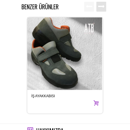
BENZER ÜRÜNLER
İŞ AYAKKABISI
İKAZ Y