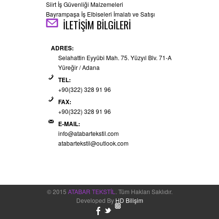
Siirt İş Güvenliği Malzemeleri
Bayrampaşa İş Elbiseleri İmalatı ve Satışı
İLETİŞİM BİLGİLERİ
ADRES:
Selahattin Eyyübi Mah. 75. Yüzyıl Blv. 71-A
Yüreğir / Adana
TEL:
+90(322) 328 91 96
FAX:
+90(322) 328 91 96
E-MAIL:
info@atabartekstil.com
atabartekstil@outlook.com
© 2015
ATABAR TEKSTİL
. Tüm Hakları Saklıdır.
Developed By
HD Bilişim