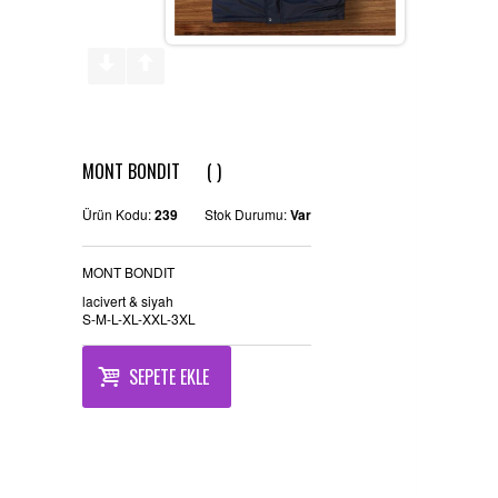
REFERANSLAR
KAMPANYA
SİPARİŞ LİSTESİ
MONT BONDIT ( )
İLETİŞİM
Ürün Kodu:
239
Stok Durumu:
Var
MONT BONDIT
lacivert & siyah
S-M-L-XL-XXL-3XL
SEPETE EKLE