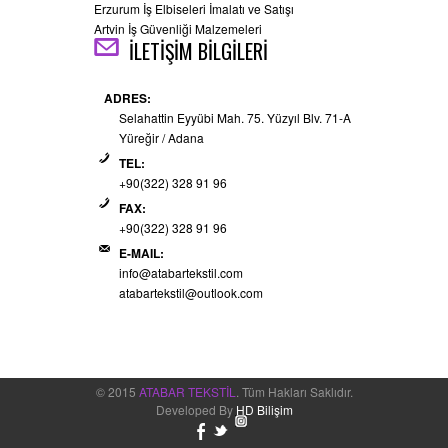
Erzurum İş Elbiseleri İmalatı ve Satışı
Artvin İş Güvenliği Malzemeleri
İLETİŞİM BİLGİLERİ
ADRES:
Selahattin Eyyübi Mah. 75. Yüzyıl Blv. 71-A
Yüreğir / Adana
TEL:
+90(322) 328 91 96
FAX:
+90(322) 328 91 96
E-MAIL:
info@atabartekstil.com
atabartekstil@outlook.com
© 2015
ATABAR TEKSTİL
. Tüm Hakları Saklıdır.
Developed By
HD Bilişim