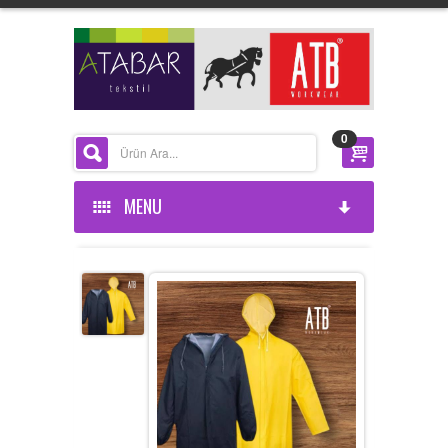
0
MENU
ANASAYFA
KURUMSAL
ÜRÜNLERİMİZ
HAKKIMIZDA
HABERLER
BELGELERIMIZ