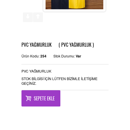
REFERANSLAR
KAMPANYA
SİPARİŞ LİSTESİ
PVC YAĞMURLUK ( PVC YAĞMURLUK )
İLETİŞİM
Ürün Kodu:
254
Stok Durumu:
Var
PVC YAĞMURLUK
STOK BİLGİSİ İÇİN LÜTFEN BİZİMLE İLETİŞİME
GEÇİNİZ.
SEPETE EKLE