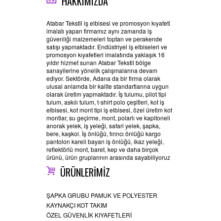
HAKKIMIZDA
Atabar Tekstil iş elbisesi ve promosyon kıyafeti
imalatı yapan firmamız aynı zamanda iş
güvenliği malzemeleri toptan ve perakende
satışı yapmaktadır. Endüstriyel iş elbiseleri ve
promosyon kıyafetleri imalatında yaklaşık 16
yıldır hizmet sunan Atabar Tekstil bölge
sanayilerine yönelik çalışmalarına devam
ediyor. Sektörde, Adana da bir firma olarak
ulusal anlamda bir kalite standartlarına uygun
olarak üretim yapmaktadır. İş tulumu, pilot tipi
tulum, askılı tulum, t-shirt polo çeşitleri, kot iş
elbisesi, kot mont tipi iş elbisesi, özel üretim kot
montlar, su geçirme, mont, polarlı ve kapitoneli
anorak yelek, iş yeleği, safari yelek, şapka,
bere, kaşkol. İş önlüğü, fırıncı önlüğü kargo
pantolon kareli bayan iş önlüğü, ikaz yeleği,
reflektörlü mont, baret, kep ve daha birçok
ürünü, ürün gruplarının arasında sayabiliyoruz
ÜRÜNLERİMİZ
ŞAPKA GRUBU PAMUK VE POLYESTER
KAYNAKÇI KOT TAKIM
ÖZEL GÜVENLİK KIYAFETLERİ