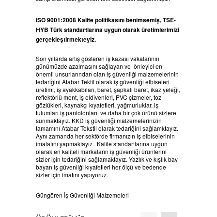
ISO 9001:2008 Kalite politikasını benimsemiş, TSE-
HYB Türk standartlarına uygun olarak üretimlerimizi
gerçekleştirmekteyiz.
Son yıllarda artış gösteren iş kazası vakalarının
günümüzde azalmasını sağlayan ve önleyici en
önemli unsurlarından olan iş güvenliği malzemelerinin
tedariğini Atabar Tektil olarak iş güvenliği elbiseleri
üretimi, iş ayakkabıları, baret, şapkalı baret, ikaz yeleği,
reflektörlü mont, iş eldivenleri, PVC çizmeler, toz
gözlükleri, kaynakçı kıyafetleri, yağmurluklar, iş
tulumları iş pantolonları ve daha bir çok ürünü sizlere
sunmaktayız. KKD iş güvenliği malzemelerinizin
tamamını Atabar Tekstil olarak tedariğini sağlamktayız.
Aynı zamanda her sektörde firmanızın iş elbiselerinin
imalatını yapmaktayız. Kalite standartlarına uygun
olarak en kaliteli markaların iş güvenliği ürünlerini
sizler için tedariğini sağlamaktayız. Yazlık ve kışlık bay
bayan iş güvenliği kıyafetleri her ölçü ve bedende
sizler için imatını yapıyoruz.
Güngören İş Güvenliği Malzemeleri