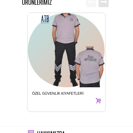
ÜRÜNLERİMİZ
ÖZEL GÜVENLİK KIYAFETLERİ
İŞ TU