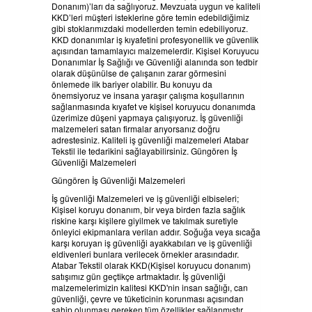
Donanım)’ları da sağlıyoruz. Mevzuata uygun ve kaliteli
HABERLER
BELGELERIMIZ
KKD’leri müşteri isteklerine göre temin edebildiğimiz
gibi stoklarımızdaki modellerden temin edebiliyoruz.
KKD donanımlar iş kıyafetini profesyonellik ve güvenlik
REFERANSLAR
açısından tamamlayıcı malzemelerdir. Kişisel Koruyucu
Donanımlar İş Sağlığı ve Güvenliği alanında son tedbir
olarak düşünülse de çalışanın zarar görmesini
KAMPANYA
önlemede ilk bariyer olabilir. Bu konuyu da
önemsiyoruz ve insana yaraşır çalışma koşullarının
sağlanmasında kıyafet ve kişisel koruyucu donanımda
üzerimize düşeni yapmaya çalışıyoruz. İş güvenliği
SİPARİŞ LİSTESİ
malzemeleri satan firmalar arıyorsanız doğru
adrestesiniz. Kaliteli iş güvenliği malzemeleri Atabar
Tekstil ile tedarikini sağlayabilirsiniz. Güngören İş
İLETİŞİM
Güvenliği Malzemeleri
Güngören İş Güvenliği Malzemeleri
İş güvenliği Malzemeleri ve iş güvenliği elbiseleri;
Kişisel koruyu donanım, bir veya birden fazla sağlık
riskine karşı kişilere giyilmek ve takılmak suretiyle
önleyici ekipmanlara verilan addır. Soğuğa veya sıcağa
karşı koruyan iş güvenliği ayakkabıları ve iş güvenliği
eldivenleri bunlara verilecek örnekler arasındadır.
Atabar Tekstil olarak KKD(Kişisel koruyucu donanım)
satışımız gün geçtikçe artmaktadır. İş güvenliği
malzemelerimizin kalitesi KKD'nin insan sağlığı, can
güvenliği, çevre ve tüketicinin korunması açısından
sahip olunması gereken tüm özellikler sağlanmıştır.