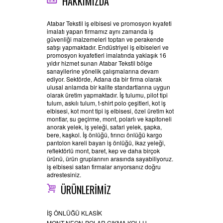
HAKKIMIZDA
Atabar Tekstil iş elbisesi ve promosyon kıyafeti
imalatı yapan firmamız aynı zamanda iş
güvenliği malzemeleri toptan ve perakende
satışı yapmaktadır. Endüstriyel iş elbiseleri ve
promosyon kıyafetleri imalatında yaklaşık 16
yıldır hizmet sunan Atabar Tekstil bölge
sanayilerine yönelik çalışmalarına devam
ediyor. Sektörde, Adana da bir firma olarak
ulusal anlamda bir kalite standartlarına uygun
olarak üretim yapmaktadır. İş tulumu, pilot tipi
tulum, askılı tulum, t-shirt polo çeşitleri, kot iş
elbisesi, kot mont tipi iş elbisesi, özel üretim kot
montlar, su geçirme, mont, polarlı ve kapitoneli
anorak yelek, iş yeleği, safari yelek, şapka,
bere, kaşkol. İş önlüğü, fırıncı önlüğü kargo
pantolon kareli bayan iş önlüğü, ikaz yeleği,
reflektörlü mont, baret, kep ve daha birçok
ürünü, ürün gruplarının arasında sayabiliyoruz.
iş elbisesi satan firmalar arıyorsanız doğru
adrestesiniz.
ÜRÜNLERİMİZ
İŞ ÖNLÜĞÜ KLASİK
MONT NEON-POLAR ÇIKMA KOLLU