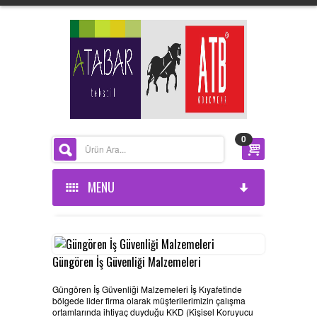
0
MENU
ANASAYFA
KURUMSAL
Güngören İş Güvenliği Malzemeleri
Güngören İş Güvenliği Malzemeleri İş Kıyafetinde
ÜRÜNLERİMİZ
HAKKIMIZDA
bölgede lider firma olarak müşterilerimizin çalışma
ortamlarında ihtiyaç duyduğu KKD (Kişisel Koruyucu