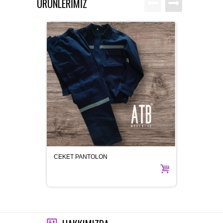
ÜRÜNLERİMİZ
CEKET PANTOLON
İŞ AYA