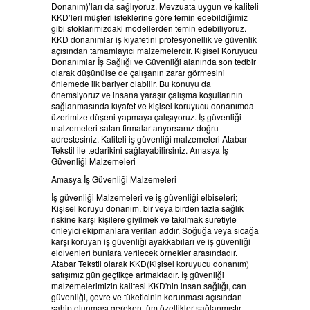
Donanım)’ları da sağlıyoruz. Mevzuata uygun ve kaliteli
HABERLER
BELGELERIMIZ
KKD’leri müşteri isteklerine göre temin edebildiğimiz
gibi stoklarımızdaki modellerden temin edebiliyoruz.
KKD donanımlar iş kıyafetini profesyonellik ve güvenlik
REFERANSLAR
açısından tamamlayıcı malzemelerdir. Kişisel Koruyucu
Donanımlar İş Sağlığı ve Güvenliği alanında son tedbir
olarak düşünülse de çalışanın zarar görmesini
KAMPANYA
önlemede ilk bariyer olabilir. Bu konuyu da
önemsiyoruz ve insana yaraşır çalışma koşullarının
sağlanmasında kıyafet ve kişisel koruyucu donanımda
üzerimize düşeni yapmaya çalışıyoruz. İş güvenliği
SİPARİŞ LİSTESİ
malzemeleri satan firmalar arıyorsanız doğru
adrestesiniz. Kaliteli iş güvenliği malzemeleri Atabar
Tekstil ile tedarikini sağlayabilirsiniz. Amasya İş
İLETİŞİM
Güvenliği Malzemeleri
Amasya İş Güvenliği Malzemeleri
İş güvenliği Malzemeleri ve iş güvenliği elbiseleri;
Kişisel koruyu donanım, bir veya birden fazla sağlık
riskine karşı kişilere giyilmek ve takılmak suretiyle
önleyici ekipmanlara verilan addır. Soğuğa veya sıcağa
karşı koruyan iş güvenliği ayakkabıları ve iş güvenliği
eldivenleri bunlara verilecek örnekler arasındadır.
Atabar Tekstil olarak KKD(Kişisel koruyucu donanım)
satışımız gün geçtikçe artmaktadır. İş güvenliği
malzemelerimizin kalitesi KKD'nin insan sağlığı, can
güvenliği, çevre ve tüketicinin korunması açısından
sahip olunması gereken tüm özellikler sağlanmıştır.