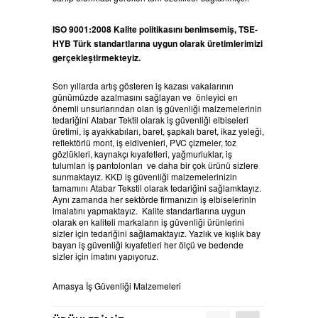
ISO 9001:2008 Kalite politikasını benimsemiş, TSE-
HYB Türk standartlarına uygun olarak üretimlerimizi
gerçekleştirmekteyiz.
Son yıllarda artış gösteren iş kazası vakalarının
günümüzde azalmasını sağlayan ve önleyici en
önemli unsurlarından olan iş güvenliği malzemelerinin
tedariğini Atabar Tektil olarak iş güvenliği elbiseleri
üretimi, iş ayakkabıları, baret, şapkalı baret, ikaz yeleği,
reflektörlü mont, iş eldivenleri, PVC çizmeler, toz
gözlükleri, kaynakçı kıyafetleri, yağmurluklar, iş
tulumları iş pantolonları ve daha bir çok ürünü sizlere
sunmaktayız. KKD iş güvenliği malzemelerinizin
tamamını Atabar Tekstil olarak tedariğini sağlamktayız.
Aynı zamanda her sektörde firmanızın iş elbiselerinin
imalatını yapmaktayız. Kalite standartlarına uygun
olarak en kaliteli markaların iş güvenliği ürünlerini
sizler için tedariğini sağlamaktayız. Yazlık ve kışlık bay
bayan iş güvenliği kıyafetleri her ölçü ve bedende
sizler için imatını yapıyoruz.
Amasya İş Güvenliği Malzemeleri