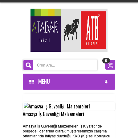
0
MENU
ANASAYFA
KURUMSAL
Amasya İş Güvenliği Malzemeleri
Amasya İş Güvenliği Malzemeleri İş Kıyafetinde
ÜRÜNLERİMİZ
HAKKIMIZDA
bölgede lider firma olarak müşterilerimizin çalışma
ortamlarında ihtiyaç duyduğu KKD (Kişisel Koruyucu