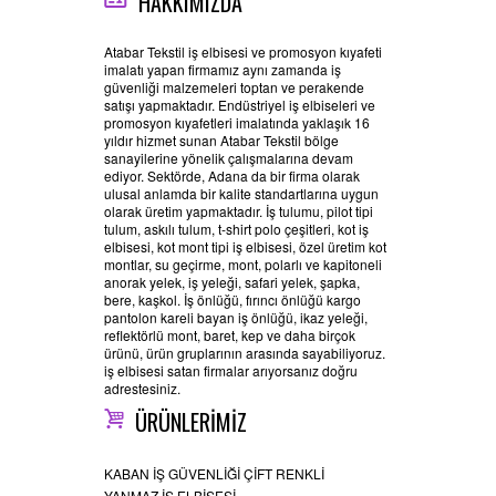
HAKKIMIZDA
Atabar Tekstil iş elbisesi ve promosyon kıyafeti
imalatı yapan firmamız aynı zamanda iş
güvenliği malzemeleri toptan ve perakende
satışı yapmaktadır. Endüstriyel iş elbiseleri ve
promosyon kıyafetleri imalatında yaklaşık 16
yıldır hizmet sunan Atabar Tekstil bölge
sanayilerine yönelik çalışmalarına devam
ediyor. Sektörde, Adana da bir firma olarak
ulusal anlamda bir kalite standartlarına uygun
olarak üretim yapmaktadır. İş tulumu, pilot tipi
tulum, askılı tulum, t-shirt polo çeşitleri, kot iş
elbisesi, kot mont tipi iş elbisesi, özel üretim kot
montlar, su geçirme, mont, polarlı ve kapitoneli
anorak yelek, iş yeleği, safari yelek, şapka,
bere, kaşkol. İş önlüğü, fırıncı önlüğü kargo
pantolon kareli bayan iş önlüğü, ikaz yeleği,
reflektörlü mont, baret, kep ve daha birçok
ürünü, ürün gruplarının arasında sayabiliyoruz.
iş elbisesi satan firmalar arıyorsanız doğru
adrestesiniz.
ÜRÜNLERİMİZ
KABAN İŞ GÜVENLİĞİ ÇİFT RENKLİ
YANMAZ İŞ ELBİSESİ