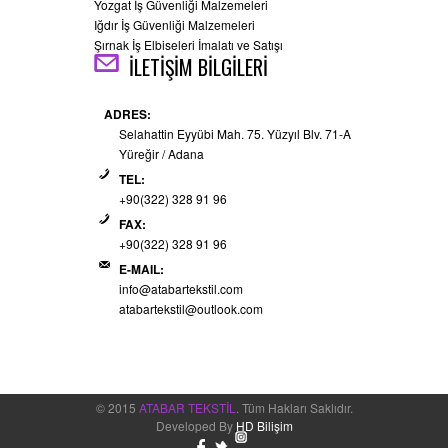
Yozgat İş Güvenliği Malzemeleri
Iğdır İş Güvenliği Malzemeleri
Şırnak İş Elbiseleri İmalatı ve Satışı
İLETİŞİM BİLGİLERİ
ADRES:
Selahattin Eyyübi Mah. 75. Yüzyıl Blv. 71-A
Yüreğir / Adana
TEL:
+90(322) 328 91 96
FAX:
+90(322) 328 91 96
E-MAIL:
info@atabartekstil.com
atabartekstil@outlook.com
© 2015
ATABAR TEKSTİL
. Tüm Hakları Saklıdır.
Developed By
HD Bilişim