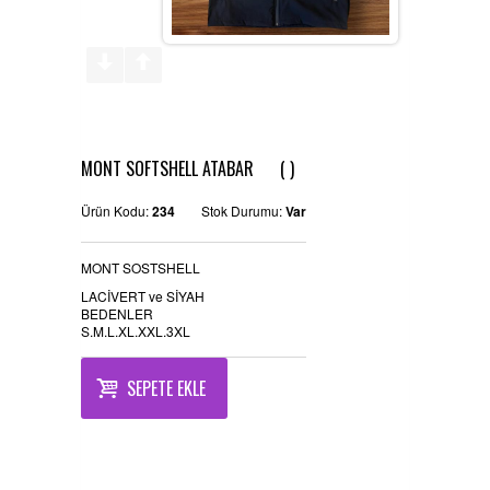
REFERANSLAR
KAMPANYA
SİPARİŞ LİSTESİ
MONT SOFTSHELL ATABAR ( )
İLETİŞİM
Ürün Kodu:
234
Stok Durumu:
Var
MONT SOSTSHELL
LACİVERT ve SİYAH
BEDENLER
S.M.L.XL.XXL.3XL
SEPETE EKLE