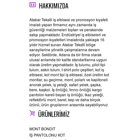
HAKKIMIZDA
Atabar Tekstil iş elbisesi ve promosyon kıyafeti
imalatı yapan firmamız aynı zamanda iş
güvenliği malzemeleri toptan ve perakende
satışı yapmaktadır. Endüstriyel iş elbiseleri ve
promosyon kıyafetleri imalatında yaklaşık 16
yıldır hizmet sunan Atabar Tekstil bölge
sanayilerine yönelik çalışmalarına devam
ediyor. Sektörde, Adana da bir firma olarak
ulusal anlamda bir kalite standartlarına uygun
olarak üretim yapmaktadır. İş tulumu, pilot tipi
tulum, askılı tulum, t-shirt polo çeşitleri, kot iş
elbisesi, kot mont tipi iş elbisesi, özel üretim kot
montlar, su geçirme, mont, polarlı ve kapitoneli
anorak yelek, iş yeleği, safari yelek, şapka,
bere, kaşkol. İş önlüğü, fırıncı önlüğü kargo
pantolon kareli bayan iş önlüğü, ikaz yeleği,
reflektörlü mont, baret, kep ve daha birçok
ürünü, ürün gruplarının arasında sayabiliyoruz
ÜRÜNLERİMİZ
MONT BONDIT
İŞ PANTOLONU KOT