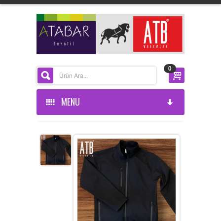
0
MENU
ANASAYFA
KURUMSAL
ÜRÜNLERİMİZ
HAKKIMIZDA
HABERLER
BELGELERIMIZ