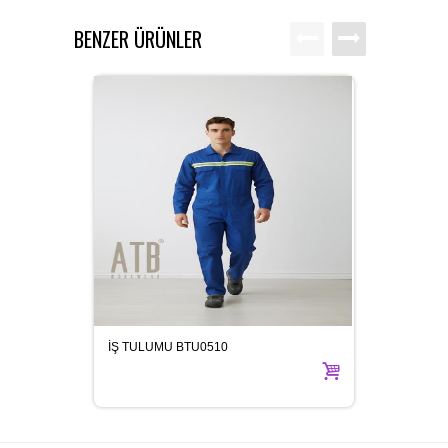
BENZER ÜRÜNLER
İŞ TULUMU BTU0510
TOZ G