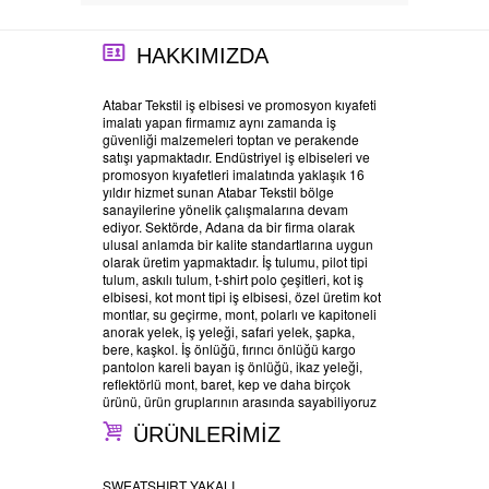
HAKKIMIZDA
Atabar Tekstil iş elbisesi ve promosyon kıyafeti
imalatı yapan firmamız aynı zamanda iş
güvenliği malzemeleri toptan ve perakende
satışı yapmaktadır. Endüstriyel iş elbiseleri ve
promosyon kıyafetleri imalatında yaklaşık 16
yıldır hizmet sunan Atabar Tekstil bölge
sanayilerine yönelik çalışmalarına devam
ediyor. Sektörde, Adana da bir firma olarak
ulusal anlamda bir kalite standartlarına uygun
olarak üretim yapmaktadır. İş tulumu, pilot tipi
tulum, askılı tulum, t-shirt polo çeşitleri, kot iş
elbisesi, kot mont tipi iş elbisesi, özel üretim kot
montlar, su geçirme, mont, polarlı ve kapitoneli
anorak yelek, iş yeleği, safari yelek, şapka,
bere, kaşkol. İş önlüğü, fırıncı önlüğü kargo
pantolon kareli bayan iş önlüğü, ikaz yeleği,
reflektörlü mont, baret, kep ve daha birçok
ürünü, ürün gruplarının arasında sayabiliyoruz
ÜRÜNLERİMİZ
SWEATSHIRT YAKALI