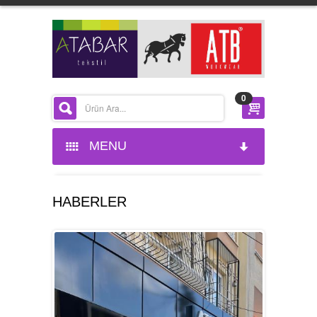
0
MENU
ANASAYFA
HABERLER
KURUMSAL
HAKKIMIZDA
BELGELERIMIZ