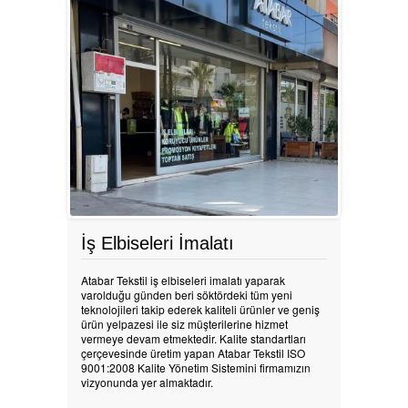
ÜRÜNLERİMİZ
HABERLER
REFERANSLAR
KAMPANYA
SİPARİŞ LİSTESİ
İş Elbiseleri İmalatı
İLETİŞİM
Atabar Tekstil iş elbiseleri imalatı yaparak
varolduğu günden beri söktördeki tüm yeni
teknolojileri takip ederek kaliteli ürünler ve geniş
ürün yelpazesi ile siz müşterilerine hizmet
vermeye devam etmektedir. Kalite standartları
çerçevesinde üretim yapan Atabar Tekstil ISO
9001:2008 Kalite Yönetim Sistemini firmamızın
vizyonunda yer almaktadır.