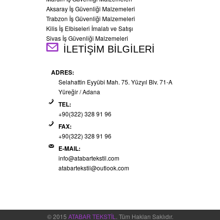
Aksaray İş Güvenliği Malzemeleri
Trabzon İş Güvenliği Malzemeleri
Kilis İş Elbiseleri İmalatı ve Satışı
Sivas İş Güvenliği Malzemeleri
İLETİŞİM BİLGİLERİ
ADRES:
Selahattin Eyyübi Mah. 75. Yüzyıl Blv. 71-A
Yüreğir / Adana
TEL:
+90(322) 328 91 96
FAX:
+90(322) 328 91 96
E-MAIL:
info@atabartekstil.com
atabartekstil@outlook.com
© 2015
ATABAR TEKSTİL
. Tüm Hakları Saklıdır.