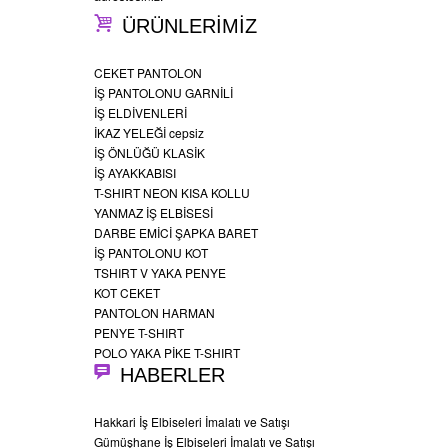
ÜRÜNLERİMİZ
CEKET PANTOLON
İŞ PANTOLONU GARNİLİ
İŞ ELDİVENLERİ
İKAZ YELEĞİ cepsiz
İŞ ÖNLÜĞÜ KLASİK
İŞ AYAKKABISI
T-SHIRT NEON KISA KOLLU
YANMAZ İŞ ELBİSESİ
DARBE EMİCİ ŞAPKA BARET
İŞ PANTOLONU KOT
TSHIRT V YAKA PENYE
KOT CEKET
PANTOLON HARMAN
PENYE T-SHIRT
POLO YAKA PİKE T-SHIRT
HABERLER
Hakkari İş Elbiseleri İmalatı ve Satışı
Gümüşhane İş Elbiseleri İmalatı ve Satışı