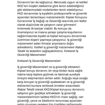
Donanım)’ları da sağlıyoruz. Mevzuata uygun ve kaliteli
BELGELERIMIZ
KKD’leri müşteri isteklerine göre temin edebildiğimiz
gibi stoklarımızdaki modellerden temin edebiliyoruz.
KKD donanımlar iş kıyafetini profesyonellik ve güvenlik
ÜRÜNLERİMİZ
açısından tamamlayıcı malzemelerdir. Kişisel Koruyucu
Donanımlar İş Sağlığı ve Güvenliği alanında son tedbir
olarak düşünülse de çalışanın zarar görmesini
önlemede ilk bariyer olabilir. Bu konuyu da
HABERLER
önemsiyoruz ve insana yaraşır çalışma koşullarının
sağlanmasında kıyafet ve kişisel koruyucu donanımda
üzerimize düşeni yapmaya çalışıyoruz. İş güvenliği
REFERANSLAR
malzemeleri satan firmalar arıyorsanız doğru
adrestesiniz. Kaliteli iş güvenliği malzemeleri Atabar
Tekstil ile tedarikini sağlayabilirsiniz. Kırklareli İş
KAMPANYA
Güvenliği Malzemeleri
Kırklareli İş Güvenliği Malzemeleri
SİPARİŞ LİSTESİ
İş güvenliği Malzemeleri ve iş güvenliği elbiseleri;
Kişisel koruyu donanım, bir veya birden fazla sağlık
riskine karşı kişilere giyilmek ve takılmak suretiyle
İLETİŞİM
önleyici ekipmanlara verilan addır. Soğuğa veya sıcağa
karşı koruyan iş güvenliği ayakkabıları ve iş güvenliği
eldivenleri bunlara verilecek örnekler arasındadır.
Atabar Tekstil olarak KKD(Kişisel koruyucu donanım)
satışımız gün geçtikçe artmaktadır. İş güvenliği
malzemelerimizin kalitesi KKD'nin insan sağlığı, can
güvenliği, çevre ve tüketicinin korunması açısından
sahip olunması gereken tüm özellikler sağlanmıştır.