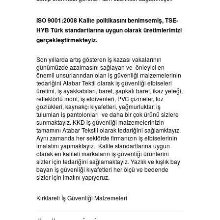
ISO 9001:2008 Kalite politikasını benimsemiş, TSE-
HYB Türk standartlarına uygun olarak üretimlerimizi
gerçekleştirmekteyiz.
Son yıllarda artış gösteren iş kazası vakalarının
günümüzde azalmasını sağlayan ve önleyici en
önemli unsurlarından olan iş güvenliği malzemelerinin
tedariğini Atabar Tektil olarak iş güvenliği elbiseleri
üretimi, iş ayakkabıları, baret, şapkalı baret, ikaz yeleği,
reflektörlü mont, iş eldivenleri, PVC çizmeler, toz
gözlükleri, kaynakçı kıyafetleri, yağmurluklar, iş
tulumları iş pantolonları ve daha bir çok ürünü sizlere
sunmaktayız. KKD iş güvenliği malzemelerinizin
tamamını Atabar Tekstil olarak tedariğini sağlamktayız.
Aynı zamanda her sektörde firmanızın iş elbiselerinin
imalatını yapmaktayız. Kalite standartlarına uygun
olarak en kaliteli markaların iş güvenliği ürünlerini
sizler için tedariğini sağlamaktayız. Yazlık ve kışlık bay
bayan iş güvenliği kıyafetleri her ölçü ve bedende
sizler için imatını yapıyoruz.
Kırklareli İş Güvenliği Malzemeleri