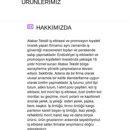
ÜRÜNLERİMİZ
HAKKIMIZDA
Atabar Tekstil iş elbisesi ve promosyon kıyafeti
imalatı yapan firmamız aynı zamanda iş
güvenliği malzemeleri toptan ve perakende
satışı yapmaktadır. Endüstriyel iş elbiseleri ve
promosyon kıyafetleri imalatında yaklaşık 16
yıldır hizmet sunan Atabar Tekstil bölge
sanayilerine yönelik çalışmalarına devam
ediyor. Sektörde, Adana da bir firma olarak
ulusal anlamda bir kalite standartlarına uygun
olarak üretim yapmaktadır. İş tulumu, pilot tipi
tulum, askılı tulum, t-shirt polo çeşitleri, kot iş
elbisesi, kot mont tipi iş elbisesi, özel üretim kot
montlar, su geçirme, mont, polarlı ve kapitoneli
anorak yelek, iş yeleği, safari yelek, şapka,
bere, kaşkol. İş önlüğü, fırıncı önlüğü kargo
pantolon kareli bayan iş önlüğü, ikaz yeleği,
reflektörlü mont, baret, kep ve daha birçok
ürünü, ürün gruplarının arasında sayabiliyoruz.
iş elbisesi satan firmalar arıyorsanız doğru
adrestesiniz.