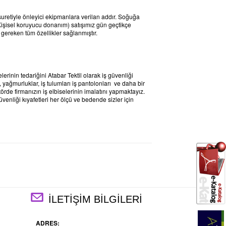
 suretiyle önleyici ekipmanlara verilan addır. Soğuğa
(Kişisel koruyucu donanım) satışımız gün geçtikçe
 gereken tüm özellikler sağlanmıştır.
inin tedariğini Atabar Tektil olarak iş güvenliği
ri, yağmurluklar, iş tulumları iş pantolonları ve daha bir
rde firmanızın iş elbiselerinin imalatını yapmaktayız.
üvenliği kıyafetleri her ölçü ve bedende sizler için
İLETİŞİM BİLGİLERİ
ADRES: