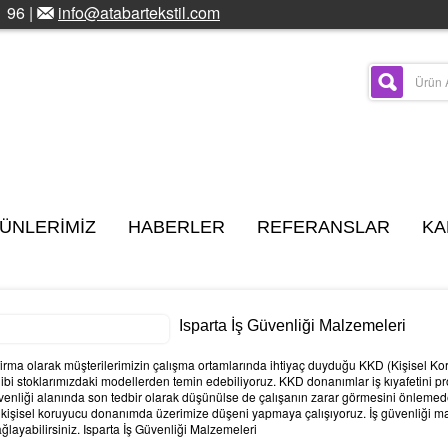
 96 |
info@atabartekstil.com
ÜNLERİMİZ
HABERLER
REFERANSLAR
KA
Isparta İş Güvenliği Malzemeleri
r firma olarak müşterilerimizin çalışma ortamlarında ihtiyaç duyduğu KKD (Kişisel 
z gibi stoklarımızdaki modellerden temin edebiliyoruz. KKD donanımlar iş kıyafetini 
enliği alanında son tedbir olarak düşünülse de çalışanın zarar görmesini önlemede
 kişisel koruyucu donanımda üzerimize düşeni yapmaya çalışıyoruz. İş güvenliği mal
sağlayabilirsiniz. Isparta İş Güvenliği Malzemeleri