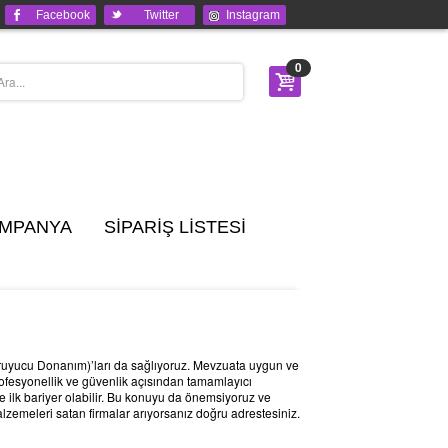
Facebook
Twitter
Instagram
0
MPANYA
SİPARİŞ LİSTESİ
Koruyucu Donanım)’ları da sağlıyoruz. Mevzuata uygun ve
profesyonellik ve güvenlik açısından tamamlayıcı
 ilk bariyer olabilir. Bu konuyu da önemsiyoruz ve
zemeleri satan firmalar arıyorsanız doğru adrestesiniz.