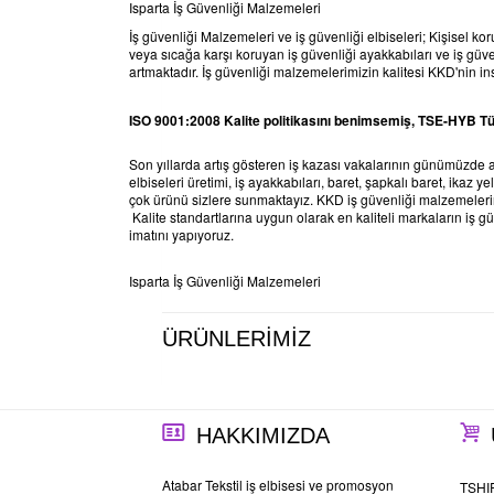
Isparta İş Güvenliği Malzemeleri
İş güvenliği Malzemeleri ve iş güvenliği elbiseleri; Kişisel ko
veya sıcağa karşı koruyan iş güvenliği ayakkabıları ve iş güv
artmaktadır. İş güvenliği malzemelerimizin kalitesi KKD'nin i
ISO 9001:2008 Kalite politikasını benimsemiş, TSE-HYB Tür
Son yıllarda artış gösteren iş kazası vakalarının günümüzde a
elbiseleri üretimi, iş ayakkabıları, baret, şapkalı baret, ikaz y
çok ürünü sizlere sunmaktayız. KKD iş güvenliği malzemelerini
Kalite standartlarına uygun olarak en kaliteli markaların iş güv
imatını yapıyoruz.
Isparta İş Güvenliği Malzemeleri
ÜRÜNLERİMİZ
HAKKIMIZDA
Atabar Tekstil iş elbisesi ve promosyon
TSHI