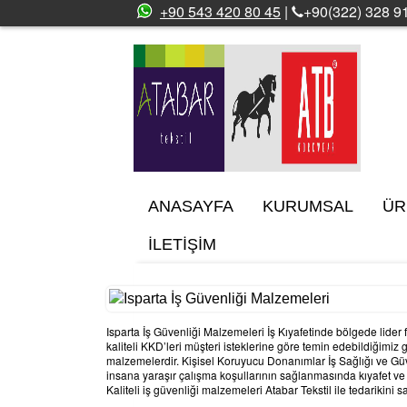
+90 543 420 80 45
|
+90(322) 328 91
ANASAYFA
KURUMSAL
ÜR
İLETİŞİM
Isparta İş Güvenliği Malzemeleri İş Kıyafetinde bölgede lide
kaliteli KKD’leri müşteri isteklerine göre temin edebildiğimi
malzemelerdir. Kişisel Koruyucu Donanımlar İş Sağlığı ve Güv
insana yaraşır çalışma koşullarının sağlanmasında kıyafet ve
Kaliteli iş güvenliği malzemeleri Atabar Tekstil ile tedarikini 