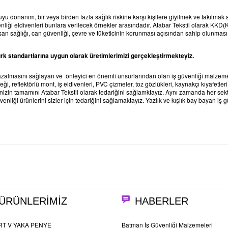
ruyu donanım, bir veya birden fazla sağlık riskine karşı kişilere giyilmek ve takılmak
enliği eldivenleri bunlara verilecek örnekler arasındadır. Atabar Tekstil olarak KKD
nsan sağlığı, can güvenliği, çevre ve tüketicinin korunması açısından sahip olunması
k standartlarına uygun olarak üretimlerimizi gerçekleştirmekteyiz.
zalmasını sağlayan ve önleyici en önemli unsurlarından olan iş güvenliği malzemeler
eleği, reflektörlü mont, iş eldivenleri, PVC çizmeler, toz gözlükleri, kaynakçı kıyafetle
zin tamamını Atabar Tekstil olarak tedariğini sağlamktayız. Aynı zamanda her sektö
enliği ürünlerini sizler için tedariğini sağlamaktayız. Yazlık ve kışlık bay bayan iş g
ÜRÜNLERİMİZ
HABERLER
RT V YAKA PENYE
Batman İş Güvenliği Malzemeleri