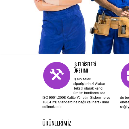
İŞ ELBİSELERİ
ÜRETİMİ
İş elbiseleri
siparişlerinizi Atabar
Tekstil olarak kendi
üretim bantlarımızda
ISO 9001:2008 Kalite Yönetim Sistemine ve
de be
TSE-HYB Standardına bağlı kalınarak imal
elbis
edilmektedir.
sağlı
ÜRÜNLERİMİZ