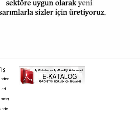
TIŞ
rinden
leri
 satış
sinde