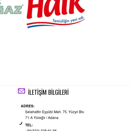
İLETİŞİM BİLGİLERİ
ADRES:
Selahattin Eyyübi Mah. 75. Yüzyıl Blv.
71-A Yüreğir / Adana
TEL:
+90(322) 328 91 96