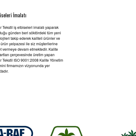
biseleri İmalatı
 Tekstil iş elbiseleri imalatı yaparak
duğu günden beri söktördeki tüm yeni
ojileri takip ederek kaliteli ürünler ve
 ürün yelpazesi ile siz müşterilerine
t vermeye devam etmektedir. Kalite
artları çerçevesinde üretim yapan
r Tekstil ISO 9001:2008 Kalite Yönetim
mini firmamızın vizyonunda yer
tadır.