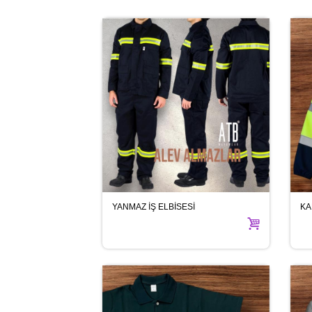
YANMAZ İŞ ELBİSESİ
KA