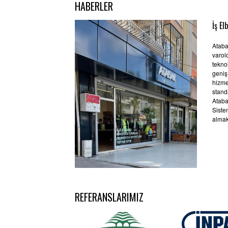
HABERLER
İş El
Atabar
varol
teknol
geniş
hizme
stand
Ataba
Siste
almak
REFERANSLARIMIZ