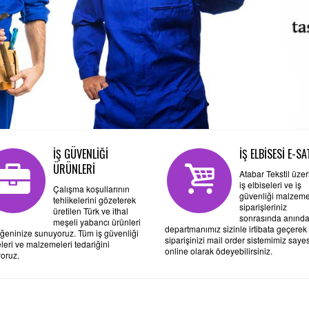
İŞ GÜVENLİĞİ
İŞ ELBİSESİ E-SA
ÜRÜNLERİ
Atabar Tekstil üze
iş elbiseleri ve iş
Çalışma koşullarının
güvenliği malzeme
tehlikelerini gözeterek
siparişleriniz
üretilen Türk ve ithal
sonrasında anında
meşeli yabancı ürünleri
departmanımız sizinle irtibata geçerek
ğeninize sunuyoruz. Tüm iş güvenliği
siparişinizi mail order sistemimiz saye
eleri ve malzemeleri tedariğini
online olarak ödeyebilirsiniz.
yoruz.