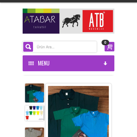
0
MENU
ANASAYFA
KURUMSAL
ÜRÜNLERİMİZ
HAKKIMIZDA
HABERLER
BELGELERIMIZ