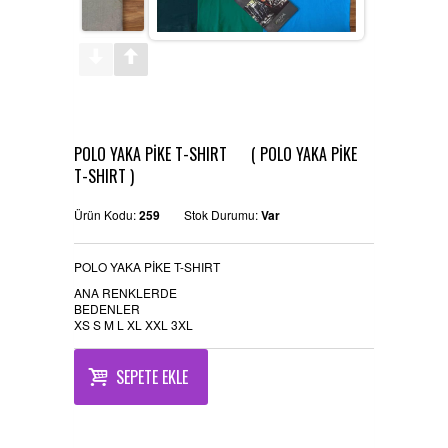
REFERANSLAR
KAMPANYA
SİPARİŞ LİSTESİ
POLO YAKA PİKE T-SHIRT ( POLO YAKA PİKE
İLETİŞİM
T-SHIRT )
Ürün Kodu:
259
Stok Durumu:
Var
POLO YAKA PİKE T-SHIRT
ANA RENKLERDE
BEDENLER
XS S M L XL XXL 3XL
SEPETE EKLE