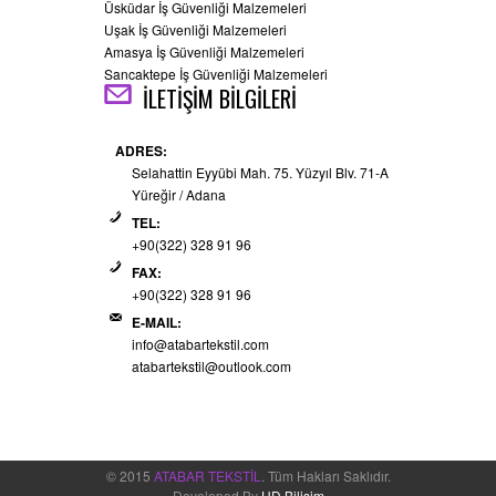
Üsküdar İş Güvenliği Malzemeleri
Uşak İş Güvenliği Malzemeleri
Amasya İş Güvenliği Malzemeleri
Sancaktepe İş Güvenliği Malzemeleri
İLETİŞİM BİLGİLERİ
ADRES:
Selahattin Eyyübi Mah. 75. Yüzyıl Blv. 71-A
Yüreğir / Adana
TEL:
+90(322) 328 91 96
FAX:
+90(322) 328 91 96
E-MAIL:
info@atabartekstil.com
atabartekstil@outlook.com
© 2015
ATABAR TEKSTİL
. Tüm Hakları Saklıdır.
Developed By
HD Bilişim