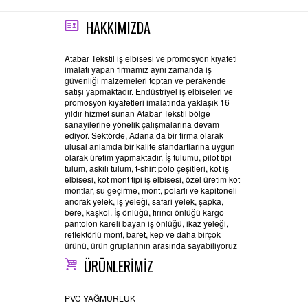
HAKKIMIZDA
Atabar Tekstil iş elbisesi ve promosyon kıyafeti
imalatı yapan firmamız aynı zamanda iş
güvenliği malzemeleri toptan ve perakende
satışı yapmaktadır. Endüstriyel iş elbiseleri ve
promosyon kıyafetleri imalatında yaklaşık 16
yıldır hizmet sunan Atabar Tekstil bölge
sanayilerine yönelik çalışmalarına devam
ediyor. Sektörde, Adana da bir firma olarak
ulusal anlamda bir kalite standartlarına uygun
olarak üretim yapmaktadır. İş tulumu, pilot tipi
tulum, askılı tulum, t-shirt polo çeşitleri, kot iş
elbisesi, kot mont tipi iş elbisesi, özel üretim kot
montlar, su geçirme, mont, polarlı ve kapitoneli
anorak yelek, iş yeleği, safari yelek, şapka,
bere, kaşkol. İş önlüğü, fırıncı önlüğü kargo
pantolon kareli bayan iş önlüğü, ikaz yeleği,
reflektörlü mont, baret, kep ve daha birçok
ürünü, ürün gruplarının arasında sayabiliyoruz
ÜRÜNLERİMİZ
PVC YAĞMURLUK