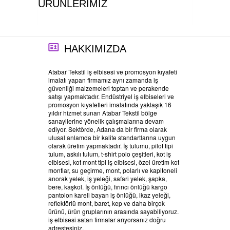
ÜRÜNLERİMİZ
HAKKIMIZDA
Atabar Tekstil iş elbisesi ve promosyon kıyafeti
imalatı yapan firmamız aynı zamanda iş
güvenliği malzemeleri toptan ve perakende
satışı yapmaktadır. Endüstriyel iş elbiseleri ve
promosyon kıyafetleri imalatında yaklaşık 16
yıldır hizmet sunan Atabar Tekstil bölge
sanayilerine yönelik çalışmalarına devam
ediyor. Sektörde, Adana da bir firma olarak
ulusal anlamda bir kalite standartlarına uygun
olarak üretim yapmaktadır. İş tulumu, pilot tipi
tulum, askılı tulum, t-shirt polo çeşitleri, kot iş
elbisesi, kot mont tipi iş elbisesi, özel üretim kot
montlar, su geçirme, mont, polarlı ve kapitoneli
anorak yelek, iş yeleği, safari yelek, şapka,
bere, kaşkol. İş önlüğü, fırıncı önlüğü kargo
pantolon kareli bayan iş önlüğü, ikaz yeleği,
reflektörlü mont, baret, kep ve daha birçok
ürünü, ürün gruplarının arasında sayabiliyoruz.
iş elbisesi satan firmalar arıyorsanız doğru
adrestesiniz.