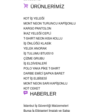
ÜRÜNLERİMİZ
KOT İŞ YELEĞİ
MONT NEON TURUNCU KAPİŞONLU
KARGO PANTOLON
İKAZ YELEĞİ CEPLİ
T-SHIRT NEON KISA KOLLU
İŞ ÖNLÜĞÜ KLASİK
YELEK ANORAK
İŞ TULUMU BTU0510
ÇİZME GRUBU
İŞ ELDİVENLERİ
POLO YAKA PİKE T-SHIRT
DARBE EMİCİ ŞAPKA BARET
KOT İŞ ELBİSESİ
MONT NEON SARI KAPİŞONLU
KOT CEKET
HABERLER
İstanbul İş Güvenliği Malzemeleri
Bursa İş Elbiseleri İmalatı ve Satışı