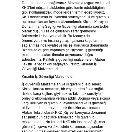
Donanım)’ları da sağlıyoruz. Mevzuata uygun ve kaliteli
BELGELERIMIZ
KKD’leri müşteri isteklerine göre temin edebildiğimiz
gibi stoklarımızdaki modellerden temin edebiliyoruz.
KKD donanımlar iş kıyafetini profesyonellik ve güvenlik
ÜRÜNLERİMİZ
açısından tamamlayıcı malzemelerdir. Kişisel Koruyucu
Donanımlar İş Sağlığı ve Güvenliği alanında son tedbir
olarak düşünülse de çalışanın zarar görmesini
önlemede ilk bariyer olabilir. Bu konuyu da
HABERLER
önemsiyoruz ve insana yaraşır çalışma koşullarının
sağlanmasında kıyafet ve kişisel koruyucu donanımda
üzerimize düşeni yapmaya çalışıyoruz. İş güvenliği
REFERANSLAR
malzemeleri satan firmalar arıyorsanız doğru
adrestesiniz. Kaliteli iş güvenliği malzemeleri Atabar
Tekstil ile tedarikini sağlayabilirsiniz. Kırşehir İş
KAMPANYA
Güvenliği Malzemeleri
Kırşehir İş Güvenliği Malzemeleri
SİPARİŞ LİSTESİ
İş güvenliği Malzemeleri ve iş güvenliği elbiseleri;
Kişisel koruyu donanım, bir veya birden fazla sağlık
riskine karşı kişilere giyilmek ve takılmak suretiyle
İLETİŞİM
önleyici ekipmanlara verilan addır. Soğuğa veya sıcağa
karşı koruyan iş güvenliği ayakkabıları ve iş güvenliği
eldivenleri bunlara verilecek örnekler arasındadır.
Atabar Tekstil olarak KKD(Kişisel koruyucu donanım)
satışımız gün geçtikçe artmaktadır. İş güvenliği
malzemelerimizin kalitesi KKD'nin insan sağlığı, can
güvenliği, çevre ve tüketicinin korunması açısından
sahip olunması gereken tüm özellikler sağlanmıştır.