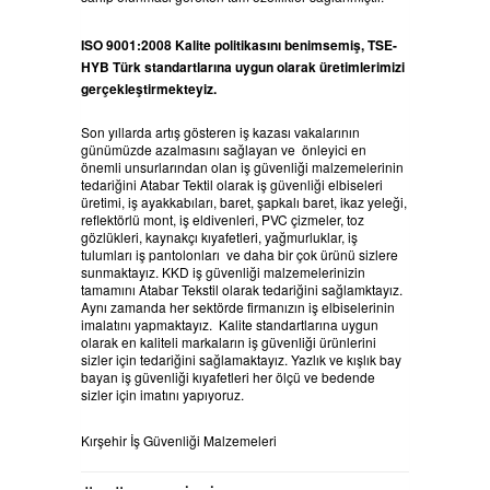
ISO 9001:2008 Kalite politikasını benimsemiş, TSE-
HYB Türk standartlarına uygun olarak üretimlerimizi
gerçekleştirmekteyiz.
Son yıllarda artış gösteren iş kazası vakalarının
günümüzde azalmasını sağlayan ve önleyici en
önemli unsurlarından olan iş güvenliği malzemelerinin
tedariğini Atabar Tektil olarak iş güvenliği elbiseleri
üretimi, iş ayakkabıları, baret, şapkalı baret, ikaz yeleği,
reflektörlü mont, iş eldivenleri, PVC çizmeler, toz
gözlükleri, kaynakçı kıyafetleri, yağmurluklar, iş
tulumları iş pantolonları ve daha bir çok ürünü sizlere
sunmaktayız. KKD iş güvenliği malzemelerinizin
tamamını Atabar Tekstil olarak tedariğini sağlamktayız.
Aynı zamanda her sektörde firmanızın iş elbiselerinin
imalatını yapmaktayız. Kalite standartlarına uygun
olarak en kaliteli markaların iş güvenliği ürünlerini
sizler için tedariğini sağlamaktayız. Yazlık ve kışlık bay
bayan iş güvenliği kıyafetleri her ölçü ve bedende
sizler için imatını yapıyoruz.
Kırşehir İş Güvenliği Malzemeleri