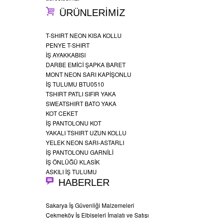
ÜRÜNLERİMİZ
T-SHIRT NEON KISA KOLLU
PENYE T-SHIRT
İŞ AYAKKABISI
DARBE EMİCİ ŞAPKA BARET
MONT NEON SARI KAPİŞONLU
İŞ TULUMU BTU0510
TSHIRT PATLI SIFIR YAKA
SWEATSHIRT BATO YAKA
KOT CEKET
İŞ PANTOLONU KOT
YAKALI TSHIRT UZUN KOLLU
YELEK NEON SARI-ASTARLI
İŞ PANTOLONU GARNİLİ
İŞ ÖNLÜĞÜ KLASİK
ASKILI İŞ TULUMU
HABERLER
Sakarya İş Güvenliği Malzemeleri
Çekmeköy İş Elbiseleri İmalatı ve Satışı