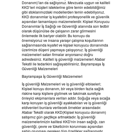
Donanım)’ları da sağlıyoruz. Mevzuata uygun ve kaliteli
BELGELERIMIZ
KKD’leri müşteri isteklerine göre temin edebildiğimiz
gibi stoklarımızdaki modellerden temin edebiliyoruz.
KKD donanımlar iş kıyafetini profesyonellik ve güvenlik
ÜRÜNLERİMİZ
açısından tamamlayıcı malzemelerdir. Kişisel Koruyucu
Donanımlar İş Sağlığı ve Güvenliği alanında son tedbir
olarak düşünülse de çalışanın zarar görmesini
önlemede ilk bariyer olabilir. Bu konuyu da
HABERLER
önemsiyoruz ve insana yaraşır çalışma koşullarının
sağlanmasında kıyafet ve kişisel koruyucu donanımda
üzerimize düşeni yapmaya çalışıyoruz. İş güvenliği
REFERANSLAR
malzemeleri satan firmalar arıyorsanız doğru
adrestesiniz. Kaliteli iş güvenliği malzemeleri Atabar
Tekstil ile tedarikini sağlayabilirsiniz. Bayrampaşa İş
KAMPANYA
Güvenliği Malzemeleri
Bayrampaşa İş Güvenliği Malzemeleri
SİPARİŞ LİSTESİ
İş güvenliği Malzemeleri ve iş güvenliği elbiseleri;
Kişisel koruyu donanım, bir veya birden fazla sağlık
riskine karşı kişilere giyilmek ve takılmak suretiyle
İLETİŞİM
önleyici ekipmanlara verilan addır. Soğuğa veya sıcağa
karşı koruyan iş güvenliği ayakkabıları ve iş güvenliği
eldivenleri bunlara verilecek örnekler arasındadır.
Atabar Tekstil olarak KKD(Kişisel koruyucu donanım)
satışımız gün geçtikçe artmaktadır. İş güvenliği
malzemelerimizin kalitesi KKD'nin insan sağlığı, can
güvenliği, çevre ve tüketicinin korunması açısından
sahip olunması gereken tüm özellikler sağlanmıştır.