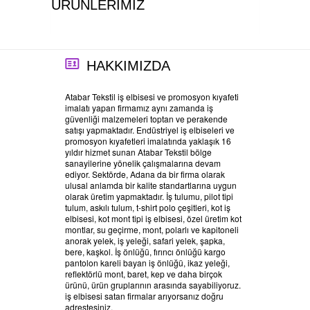
ÜRÜNLERİMİZ
HAKKIMIZDA
Atabar Tekstil iş elbisesi ve promosyon kıyafeti
imalatı yapan firmamız aynı zamanda iş
güvenliği malzemeleri toptan ve perakende
satışı yapmaktadır. Endüstriyel iş elbiseleri ve
promosyon kıyafetleri imalatında yaklaşık 16
yıldır hizmet sunan Atabar Tekstil bölge
sanayilerine yönelik çalışmalarına devam
ediyor. Sektörde, Adana da bir firma olarak
ulusal anlamda bir kalite standartlarına uygun
olarak üretim yapmaktadır. İş tulumu, pilot tipi
tulum, askılı tulum, t-shirt polo çeşitleri, kot iş
elbisesi, kot mont tipi iş elbisesi, özel üretim kot
montlar, su geçirme, mont, polarlı ve kapitoneli
anorak yelek, iş yeleği, safari yelek, şapka,
bere, kaşkol. İş önlüğü, fırıncı önlüğü kargo
pantolon kareli bayan iş önlüğü, ikaz yeleği,
reflektörlü mont, baret, kep ve daha birçok
ürünü, ürün gruplarının arasında sayabiliyoruz.
iş elbisesi satan firmalar arıyorsanız doğru
adrestesiniz.