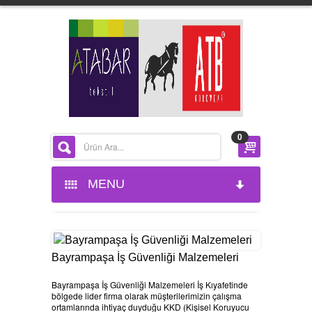
0
MENU
ANASAYFA
KURUMSAL
Bayrampaşa İş Güvenliği Malzemeleri
Bayrampaşa İş Güvenliği Malzemeleri İş Kıyafetinde
HAKKIMIZDA
bölgede lider firma olarak müşterilerimizin çalışma
ortamlarında ihtiyaç duyduğu KKD (Kişisel Koruyucu