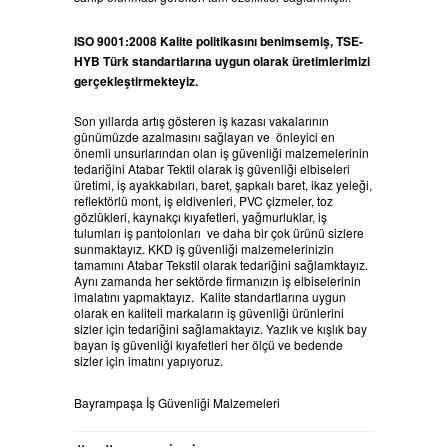
ISO 9001:2008 Kalite politikasını benimsemiş, TSE-
HYB Türk standartlarına uygun olarak üretimlerimizi
gerçekleştirmekteyiz.
Son yıllarda artış gösteren iş kazası vakalarının
günümüzde azalmasını sağlayan ve önleyici en
önemli unsurlarından olan iş güvenliği malzemelerinin
tedariğini Atabar Tektil olarak iş güvenliği elbiseleri
üretimi, iş ayakkabıları, baret, şapkalı baret, ikaz yeleği,
reflektörlü mont, iş eldivenleri, PVC çizmeler, toz
gözlükleri, kaynakçı kıyafetleri, yağmurluklar, iş
tulumları iş pantolonları ve daha bir çok ürünü sizlere
sunmaktayız. KKD iş güvenliği malzemelerinizin
tamamını Atabar Tekstil olarak tedariğini sağlamktayız.
Aynı zamanda her sektörde firmanızın iş elbiselerinin
imalatını yapmaktayız. Kalite standartlarına uygun
olarak en kaliteli markaların iş güvenliği ürünlerini
sizler için tedariğini sağlamaktayız. Yazlık ve kışlık bay
bayan iş güvenliği kıyafetleri her ölçü ve bedende
sizler için imatını yapıyoruz.
Bayrampaşa İş Güvenliği Malzemeleri